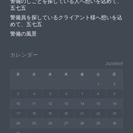
警備のしごとを探している人へ想いを込めて、
五七五
警備員を探しているクライアント様へ想いを込
めて、五七五
警備の風景
カレンダー
2026年8月
月
火
水
木
金
土
日
1
2
3
4
5
6
7
8
9
10
11
12
13
14
15
16
17
18
19
20
21
22
23
24
25
26
27
28
29
30
31