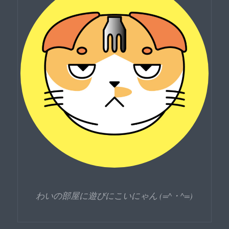
わいの部屋に遊びにこいにゃん (=^・^=)